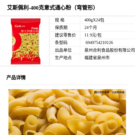
艾斯佩利-400克意式通心粉（弯管形）
规 格
400gX24包
保质期
24个月
建议零售价
11.9元/包
条型码
6949754210126
出品单位
泉州合利食品股份有限公司
生产地点
福建省泉州市
产品详情